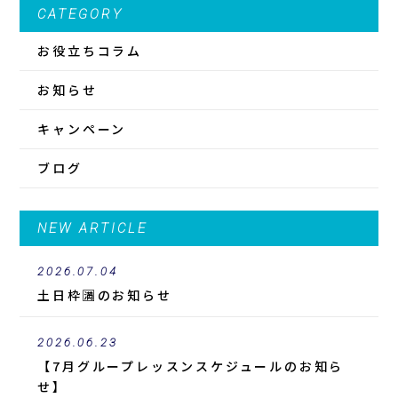
CATEGORY
お役立ちコラム
お知らせ
キャンペーン
ブログ
NEW ARTICLE
2026.07.04
土日枠🈵のお知らせ
2026.06.23
【7月グループレッスンスケジュールのお知ら
せ】