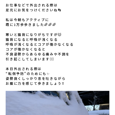
お仕事などで外出される際は
足元にお気をつけくださいね👣
私は今朝もアクティブに
既に1万歩歩きました🌈🌈🌈
寒いと猫背になりがちですが🐱
猫背になると呼吸が浅くなる
呼吸が浅くなるとコアが働かなくなる
コアが働かなくなると
不良姿勢からあらゆる痛みや不調を
引き起こしてしまいます🙅‍♀️
本日外出される際は
“転倒予防”のためにも✨
姿勢良くしっかり息を吐きながら
お腹に力を感じて歩きましょう‼️